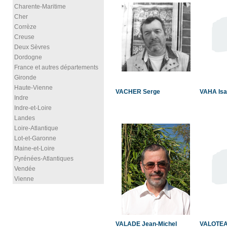
Charente-Maritime
Cher
Corrèze
Creuse
Deux Sèvres
Dordogne
France et autres départements
Gironde
Haute-Vienne
VACHER Serge
VAHA Isa
Indre
Indre-et-Loire
Landes
Loire-Atlantique
Lot-et-Garonne
Maine-et-Loire
Pyrénées-Atlantiques
Vendée
Vienne
VALADE Jean-Michel
VALOTEAU