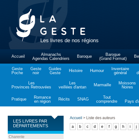
Les livres de nos régions
Almanachs
Baroque
Accueil
Baroque
Be
Agendas Calendriers
(Grand Format)
Geste
Geste
Guides
Inventaire
Histoire
Humour
Poche
noir
Geste
général
d
Les
Les
Moissons
Marmaille
Provinces Retrouvées
veillées d'antan
Noires
Romance
Tout
Pratique
Récits
SNAG
en région
comprendre
Pays d'A
Accueil
>
Liste des auteurs
LES LIVRES PAR
DÉPARTEMENTS
a
b
c
d
e
f
g
h
i
j
Charente