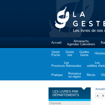
Les livres de nos 
Almanachs
Accueil
Ba
Agendas Calendriers
Geste
Geste
Guides
Histoire
Poche
noir
Geste
Les
Les
Provinces Retrouvées
veillées d'an
Romance
Pratique
Récits
S
en région
Accueil
LES LIVRES PAR
DÉPARTEMENTS
a
b
Charente