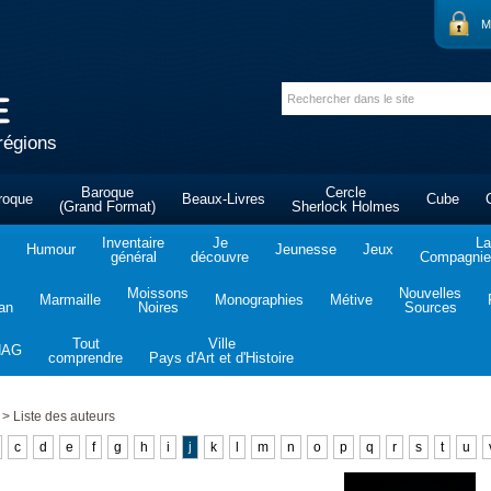
M
régions
Baroque
Cercle
roque
Beaux-Livres
Cube
(Grand Format)
Sherlock Holmes
Inventaire
Je
La
Humour
Jeunesse
Jeux
général
découvre
Compagnie 
Moissons
Nouvelles
Marmaille
Monographies
Métive
tan
Noires
Sources
Tout
Ville
NAG
comprendre
Pays d'Art et d'Histoire
>
Liste des auteurs
c
d
e
f
g
h
i
j
k
l
m
n
o
p
q
r
s
t
u