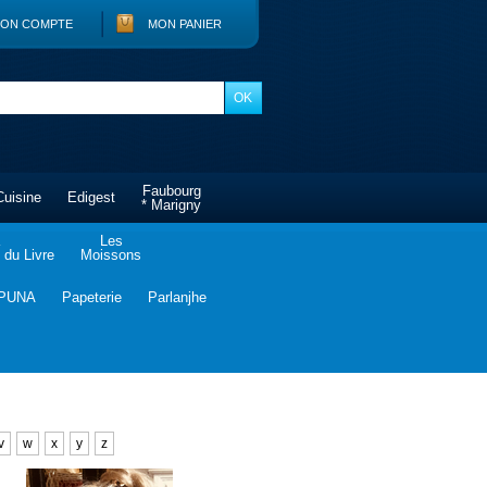
ON COMPTE
MON PANIER
Faubourg
Cuisine
Edigest
* Marigny
Les
du Livre
Moissons
PUNA
Papeterie
Parlanjhe
v
w
x
y
z