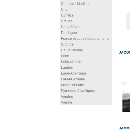
Charente-Maritime
Cher
Corrèze
Creuse
Deux Sèvres
Dordogne
France et autres départements
Gironde
Haute-Vienne
JACQM
Indre
Indre-et-Loire
Landes
Loire-Atlantique
Lot-et-Garonne
Maine-et-Loire
Pyrénées-Atlantiques
Vendée
Vienne
JAMME