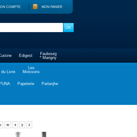
ON COMPTE
MON PANIER
Faubourg
Cuisine
Edigest
* Marigny
Les
du Livre
Moissons
PUNA
Papeterie
Parlanjhe
v
w
x
y
z