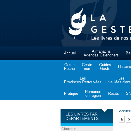
Les livres de nos 
Almanachs
Accueil
Ba
Agendas Calendriers
Geste
Geste
Guides
Histoire
Poche
noir
Geste
Les
Les
Provinces Retrouvées
veillées d'an
Romance
Pratique
Récits
S
en région
Accueil
LES LIVRES PAR
DÉPARTEMENTS
a
b
Charente