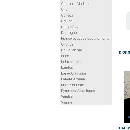
Charente-Maritime
Cher
Corrèze
Creuse
Deux Sèvres
Dordogne
France et autres départements
Gironde
Haute-Vienne
D'ORG
Indre
Indre-et-Loire
Landes
Loire-Atlantique
Lot-et-Garonne
Maine-et-Loire
Pyrénées-Atlantiques
Vendée
Vienne
DALBY