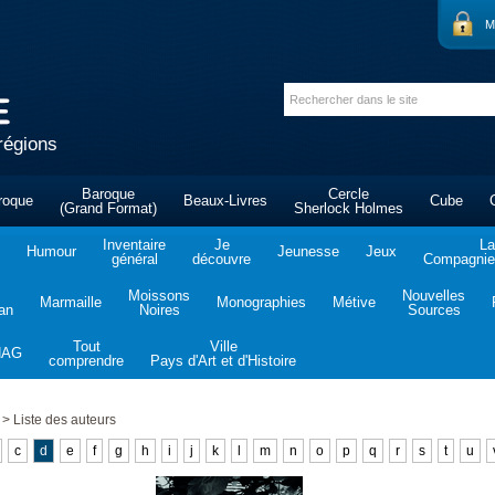
M
régions
Baroque
Cercle
roque
Beaux-Livres
Cube
(Grand Format)
Sherlock Holmes
Inventaire
Je
La
Humour
Jeunesse
Jeux
général
découvre
Compagnie 
Moissons
Nouvelles
Marmaille
Monographies
Métive
tan
Noires
Sources
Tout
Ville
NAG
comprendre
Pays d'Art et d'Histoire
>
Liste des auteurs
c
d
e
f
g
h
i
j
k
l
m
n
o
p
q
r
s
t
u