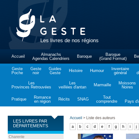
Les livres de nos régions
Almanachs
Baroque
Accueil
Baroque
Be
Agendas Calendriers
(Grand Format)
Geste
Geste
Guides
Inventaire
Histoire
Humour
Poche
noir
Geste
général
d
Les
Les
Moissons
Marmaille
Provinces Retrouvées
veillées d'antan
Noires
Romance
Tout
Pratique
Récits
SNAG
en région
comprendre
Pays d'A
Accueil
>
Liste des auteurs
LES LIVRES PAR
DÉPARTEMENTS
a
b
c
d
e
f
g
h
i
j
Charente