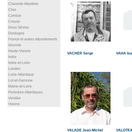
Charente-Maritime
Cher
Corrèze
Creuse
Deux Sèvres
Dordogne
France et autres départements
Gironde
Haute-Vienne
VACHER Serge
VAHA Isa
Indre
Indre-et-Loire
Landes
Loire-Atlantique
Lot-et-Garonne
Maine-et-Loire
Pyrénées-Atlantiques
Vendée
Vienne
VALADE Jean-Michel
VALOTEAU