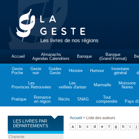
Les livres de nos régions
Almanachs
Baroque
Accueil
Baroque
Be
Agendas Calendriers
(Grand Format)
Geste
Geste
Guides
Inventaire
Histoire
Humour
Poche
noir
Geste
général
d
Les
Les
Moissons
Marmaille
Provinces Retrouvées
veillées d'antan
Noires
Romance
Tout
Pratique
Récits
SNAG
en région
comprendre
Pays d'A
Accueil
>
Liste des auteurs
LES LIVRES PAR
DÉPARTEMENTS
a
b
c
d
e
f
g
h
i
j
Charente