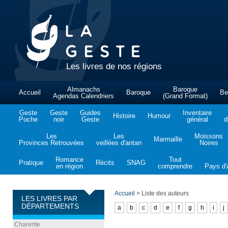
Les livres de nos régions
Almanachs
Baroque
Accueil
Baroque
Be
Agendas Calendriers
(Grand Format)
Geste
Geste
Guides
Inventaire
Histoire
Humour
Poche
noir
Geste
général
d
Les
Les
Moissons
Marmaille
Provinces Retrouvées
veillées d'antan
Noires
Romance
Tout
Pratique
Récits
SNAG
en région
comprendre
Pays d'A
Accueil
>
Liste des auteurs
LES LIVRES PAR
DÉPARTEMENTS
a
b
c
d
e
f
g
h
i
j
Charente