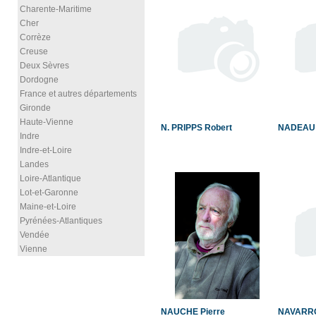
Charente-Maritime
Cher
Corrèze
Creuse
Deux Sèvres
Dordogne
France et autres départements
Gironde
Haute-Vienne
N. PRIPPS Robert
NADEAU 
Indre
Indre-et-Loire
Landes
Loire-Atlantique
Lot-et-Garonne
Maine-et-Loire
Pyrénées-Atlantiques
Vendée
Vienne
NAUCHE Pierre
NAVARRO