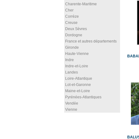
Charente-Maritime
Cher
Corrèze
Creuse
Deux Sèvres
Dordogne
France et autres départements
Gironde
Haute-Vienne
BABAR
Indre
Indre-et-Loire
Landes
Loire-Atlantique
Lot-et-Garonne
Maine-et-Loire
Pyrénées-Atlantiques
Vendée
Vienne
BALUS