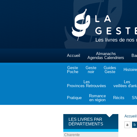
Les livres de nos 
Almanachs
Accueil
Ba
Agendas Calendriers
Geste
Geste
Guides
Histoire
Poche
noir
Geste
Les
Les
Provinces Retrouvées
veillées d'an
Romance
Pratique
Récits
S
en région
Accueil
LES LIVRES PAR
DÉPARTEMENTS
a
b
Charente