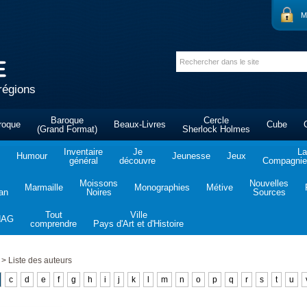
M
régions
Baroque
Cercle
roque
Beaux-Livres
Cube
(Grand Format)
Sherlock Holmes
Inventaire
Je
La
Humour
Jeunesse
Jeux
général
découvre
Compagnie 
Moissons
Nouvelles
Marmaille
Monographies
Métive
tan
Noires
Sources
Tout
Ville
NAG
comprendre
Pays d'Art et d'Histoire
>
Liste des auteurs
c
d
e
f
g
h
i
j
k
l
m
n
o
p
q
r
s
t
u