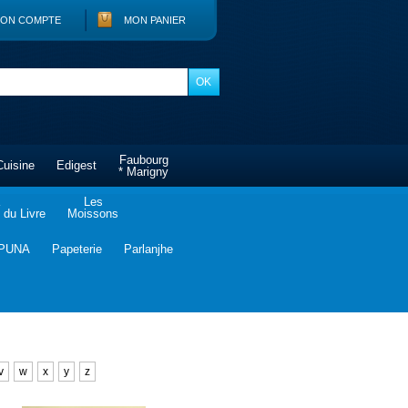
ON COMPTE
MON PANIER
Faubourg
Cuisine
Edigest
* Marigny
Les
du Livre
Moissons
PUNA
Papeterie
Parlanjhe
v
w
x
y
z