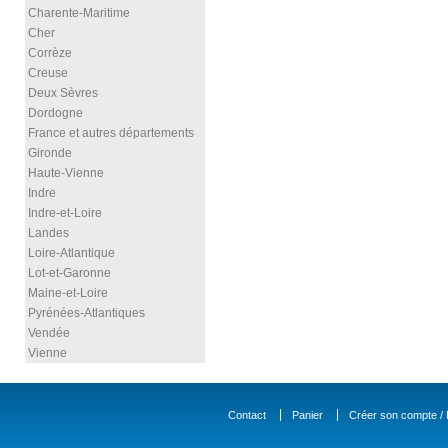
Charente-Maritime
Cher
Corrèze
Creuse
Deux Sèvres
Dordogne
France et autres départements
Gironde
Haute-Vienne
Indre
Indre-et-Loire
Landes
Loire-Atlantique
Lot-et-Garonne
Maine-et-Loire
Pyrénées-Atlantiques
Vendée
Vienne
Contact
Panier
Créer son compte / D