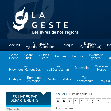
Les livres de nos régions
Almanachs
Baroque
Accueil
Baroque
Be
Agendas Calendriers
(Grand Format)
Geste
Geste
Guides
Inventaire
Histoire
Humour
Poche
noir
Geste
général
d
Les
Les
Moissons
Marmaille
Provinces Retrouvées
veillées d'antan
Noires
Romance
Tout
Pratique
Récits
SNAG
en région
comprendre
Pays d'A
Accueil
>
Liste des auteurs
LES LIVRES PAR
DÉPARTEMENTS
a
b
c
d
e
f
g
h
i
j
Aucun auteur
Charente