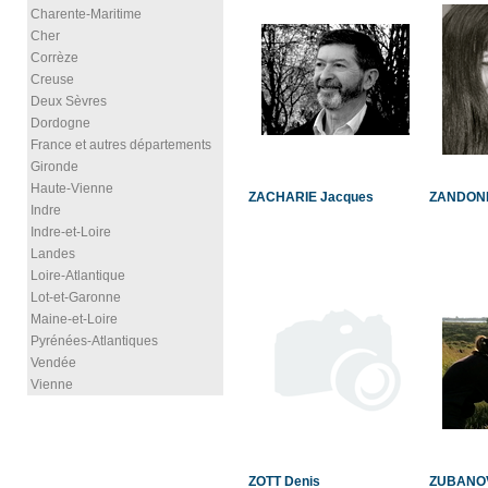
Charente-Maritime
Cher
Corrèze
Creuse
Deux Sèvres
Dordogne
France et autres départements
Gironde
Haute-Vienne
ZACHARIE Jacques
ZANDONE
Indre
Indre-et-Loire
Landes
Loire-Atlantique
Lot-et-Garonne
Maine-et-Loire
Pyrénées-Atlantiques
Vendée
Vienne
ZOTT Denis
ZUBANO