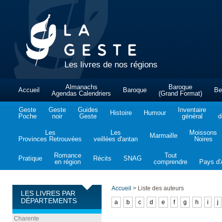
Les livres de nos régions
Almanachs
Baroque
Accueil
Baroque
Be
Agendas Calendriers
(Grand Format)
Geste
Geste
Guides
Inventaire
Histoire
Humour
Poche
noir
Geste
général
d
Les
Les
Moissons
Marmaille
Provinces Retrouvées
veillées d'antan
Noires
Romance
Tout
Pratique
Récits
SNAG
en région
comprendre
Pays d'A
Accueil
>
Liste des auteurs
LES LIVRES PAR
DÉPARTEMENTS
a
b
c
d
e
f
g
h
i
j
Charente