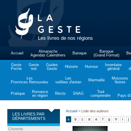
Les livres de nos régions
Almanachs
Baroque
Accueil
Baroque
Be
Agendas Calendriers
(Grand Format)
Geste
Geste
Guides
Inventaire
Histoire
Humour
Poche
noir
Geste
général
d
Les
Les
Moissons
Marmaille
Provinces Retrouvées
veillées d'antan
Noires
Romance
Tout
Pratique
Récits
SNAG
en région
comprendre
Pays d'A
Accueil
>
Liste des auteurs
LES LIVRES PAR
DÉPARTEMENTS
a
b
c
d
e
f
g
h
i
j
Charente