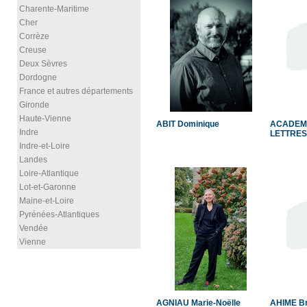
Charente-Maritime
Cher
Corrèze
Creuse
Deux Sèvres
Dordogne
France et autres départements
Gironde
Haute-Vienne
ABIT Dominique
ACADEMI
Indre
LETTRES
Indre-et-Loire
Landes
Loire-Atlantique
Lot-et-Garonne
Maine-et-Loire
Pyrénées-Atlantiques
Vendée
Vienne
AGNIAU Marie-Noëlle
AHIME B