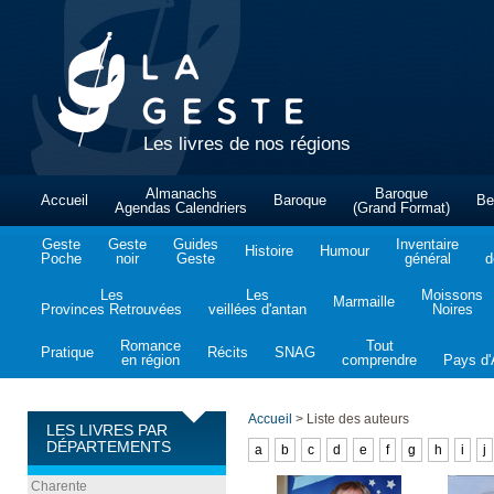
Les livres de nos régions
Almanachs
Baroque
Accueil
Baroque
Be
Agendas Calendriers
(Grand Format)
Geste
Geste
Guides
Inventaire
Histoire
Humour
Poche
noir
Geste
général
d
Les
Les
Moissons
Marmaille
Provinces Retrouvées
veillées d'antan
Noires
Romance
Tout
Pratique
Récits
SNAG
en région
comprendre
Pays d'A
Accueil
>
Liste des auteurs
LES LIVRES PAR
DÉPARTEMENTS
a
b
c
d
e
f
g
h
i
j
Charente