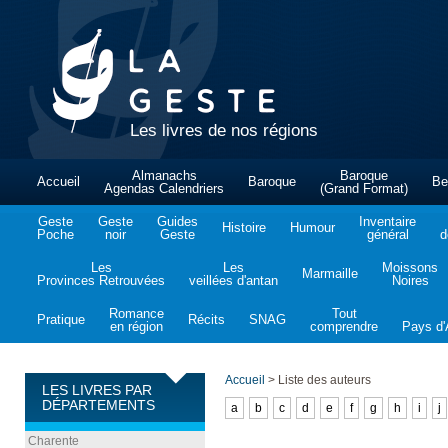
Les livres de nos régions
Almanachs
Baroque
Accueil
Baroque
Be
Agendas Calendriers
(Grand Format)
Geste
Geste
Guides
Inventaire
Histoire
Humour
Poche
noir
Geste
général
d
Les
Les
Moissons
Marmaille
Provinces Retrouvées
veillées d'antan
Noires
Romance
Tout
Pratique
Récits
SNAG
en région
comprendre
Pays d'A
Accueil
>
Liste des auteurs
LES LIVRES PAR
DÉPARTEMENTS
a
b
c
d
e
f
g
h
i
j
Charente