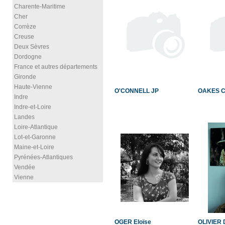
Charente-Maritime
Cher
Corrèze
Creuse
Deux Sèvres
Dordogne
France et autres départements
Gironde
Haute-Vienne
O'CONNELL JP
OAKES C
Indre
Indre-et-Loire
Landes
Loire-Atlantique
Lot-et-Garonne
Maine-et-Loire
Pyrénées-Atlantiques
Vendée
Vienne
OGER Eloïse
OLIVIER 