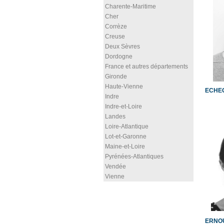
Charente-Maritime
Cher
Corrèze
Creuse
Deux Sèvres
Dordogne
France et autres départements
Gironde
Haute-Vienne
ECHEG
Indre
Indre-et-Loire
Landes
Loire-Atlantique
Lot-et-Garonne
Maine-et-Loire
Pyrénées-Atlantiques
Vendée
Vienne
ERNOU