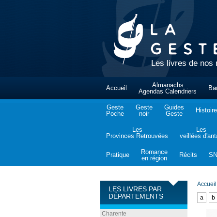
Les livres de nos 
Almanachs
Accueil
Ba
Agendas Calendriers
Geste
Geste
Guides
Histoire
Poche
noir
Geste
Les
Les
Provinces Retrouvées
veillées d'an
Romance
Pratique
Récits
S
en région
Accueil
LES LIVRES PAR
DÉPARTEMENTS
a
b
Charente