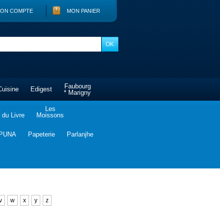
ON COMPTE
MON PANIER
Faubourg
Cuisine
Edigest
* Marigny
Les
du Livre
Moissons
PUNA
Papeterie
Parlanjhe
v
w
x
y
z