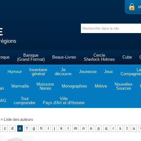
M
régions
Baroque
Cercle
roque
Beaux-Livres
Cube
(Grand Format)
Sherlock Holmes
Inventaire
Je
La
Humour
Jeunesse
Jeux
général
découvre
Compagnie 
Moissons
Nouvelles
Marmaille
Monographies
Métive
tan
Noires
Sources
Tout
Ville
NAG
comprendre
Pays d'Art et d'Histoire
>
Liste des auteurs
c
d
e
f
g
h
i
j
k
l
m
n
o
p
q
r
s
t
u