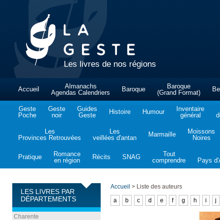
Les livres de nos régions
Almanachs
Baroque
Accueil
Baroque
Be
Agendas Calendriers
(Grand Format)
Geste
Geste
Guides
Inventaire
Histoire
Humour
Poche
noir
Geste
général
d
Les
Les
Moissons
Marmaille
Provinces Retrouvées
veillées d'antan
Noires
Romance
Tout
Pratique
Récits
SNAG
en région
comprendre
Pays d'A
Accueil
>
Liste des auteurs
LES LIVRES PAR
DÉPARTEMENTS
a
b
c
d
e
f
g
h
i
j
Charente