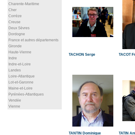
Charente-Maritime
Cher
Corrèze
Creuse
Deux Sèvres
Dordogne
France et autres départements
Gironde
Haute-Vienne
TACHON Serge
TACOT Fr
Indre
Indre-et-Loire
Landes
Loire-Atlantique
Lot-et-Garonne
Maine-et-Loire
Pyrénées-Atlantiques
Vendée
Vienne
TANTIN Dominique
TATIN An