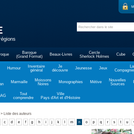
M
régions
Baroque
Cercle
roque
Beaux-Livres
Cube
(Grand Format)
Sherlock Holmes
Inventaire
Je
La
Humour
Jeunesse
Jeux
général
découvre
Compagnie 
Moissons
Nouvelles
Marmaille
Monographies
Métive
tan
Noires
Sources
Tout
Ville
NAG
comprendre
Pays d'Art et d'Histoire
>
Liste des auteurs
c
d
e
f
g
h
i
j
k
l
m
n
o
p
q
r
s
t
u