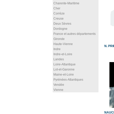
Charente-Maritime
Cher
Corrèze
Creuse
Deux Sèvres
Dordogne
France et autres départements
Gironde
Haute-Vienne
N. PRI
Indre
Indre-et-Loire
Landes
Loire-Atlantique
Lot-et-Garonne
Maine-et-Loire
Pyrénées-Atlantiques
Vendée
Vienne
NAUCH