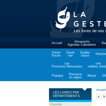
Les livres de nos 
Almanachs
Accueil
Ba
Agendas Calendriers
Geste
Geste
Guides
Histoire
Poche
noir
Geste
Les
Les
Provinces Retrouvées
veillées d'an
Romance
Pratique
Récits
S
en région
Accueil
LES LIVRES PAR
DÉPARTEMENTS
a
b
Charente