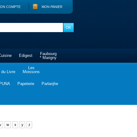
ON COMPTE
MON PANIER
Faubourg
Cuisine
Edigest
* Marigny
Les
du Livre
Moissons
PUNA
Papeterie
Parlanjhe
v
w
x
y
z