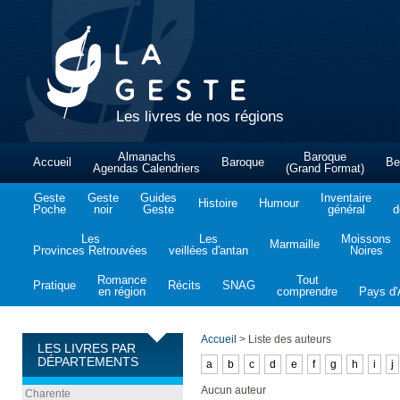
Les livres de nos régions
Almanachs
Baroque
Accueil
Baroque
Be
Agendas Calendriers
(Grand Format)
Geste
Geste
Guides
Inventaire
Histoire
Humour
Poche
noir
Geste
général
d
Les
Les
Moissons
Marmaille
Provinces Retrouvées
veillées d'antan
Noires
Romance
Tout
Pratique
Récits
SNAG
en région
comprendre
Pays d'A
Accueil
>
Liste des auteurs
LES LIVRES PAR
DÉPARTEMENTS
a
b
c
d
e
f
g
h
i
j
Aucun auteur
Charente