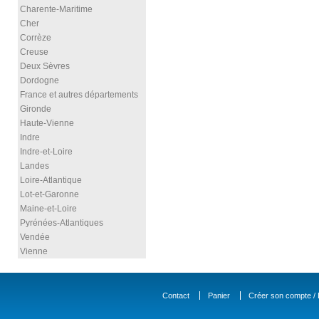
Charente-Maritime
Cher
Corrèze
Creuse
Deux Sèvres
Dordogne
France et autres départements
Gironde
Haute-Vienne
Indre
Indre-et-Loire
Landes
Loire-Atlantique
Lot-et-Garonne
Maine-et-Loire
Pyrénées-Atlantiques
Vendée
Vienne
Contact
Panier
Créer son compte / D