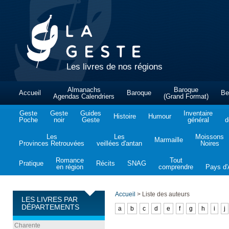
Les livres de nos régions
Almanachs
Baroque
Accueil
Baroque
Be
Agendas Calendriers
(Grand Format)
Geste
Geste
Guides
Inventaire
Histoire
Humour
Poche
noir
Geste
général
d
Les
Les
Moissons
Marmaille
Provinces Retrouvées
veillées d'antan
Noires
Romance
Tout
Pratique
Récits
SNAG
en région
comprendre
Pays d'A
Accueil
>
Liste des auteurs
LES LIVRES PAR
DÉPARTEMENTS
a
b
c
d
e
f
g
h
i
j
Charente