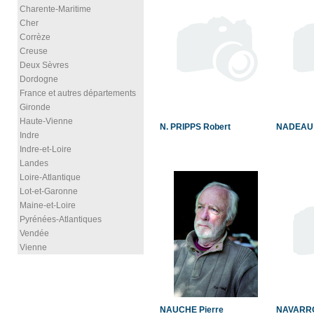
Charente-Maritime
Cher
Corrèze
Creuse
Deux Sèvres
Dordogne
France et autres départements
Gironde
Haute-Vienne
N. PRIPPS Robert
NADEAU 
Indre
Indre-et-Loire
Landes
Loire-Atlantique
Lot-et-Garonne
Maine-et-Loire
Pyrénées-Atlantiques
Vendée
Vienne
NAUCHE Pierre
NAVARRO