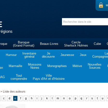
M
régions
Baroque
Cercle
roque
Beaux-Livres
Cube
(Grand Format)
Sherlock Holmes
Inventaire
Je
La
Humour
Jeunesse
Jeux
général
découvre
Compagnie 
Moissons
Nouvelles
Marmaille
Monographies
Métive
tan
Noires
Sources
Tout
Ville
NAG
comprendre
Pays d'Art et d'Histoire
>
Liste des auteurs
c
d
e
f
g
h
i
j
k
l
m
n
o
p
q
r
s
t
u