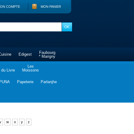
ON COMPTE
MON PANIER
Faubourg
Cuisine
Edigest
* Marigny
Les
du Livre
Moissons
PUNA
Papeterie
Parlanjhe
v
w
x
y
z