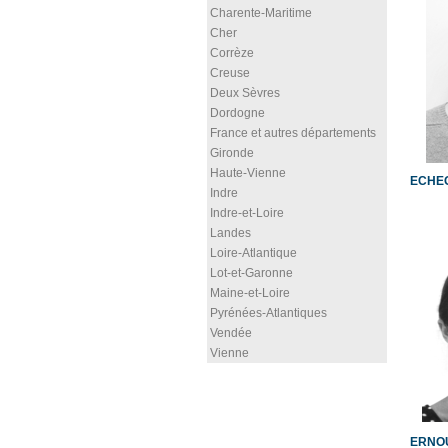
Charente-Maritime
Cher
Corrèze
Creuse
Deux Sèvres
Dordogne
France et autres départements
Gironde
Haute-Vienne
ECHEG
Indre
Indre-et-Loire
Landes
Loire-Atlantique
Lot-et-Garonne
Maine-et-Loire
Pyrénées-Atlantiques
Vendée
Vienne
ERNOU