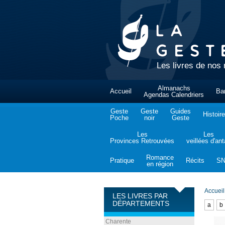
Les livres de nos 
Almanachs
Accueil
Ba
Agendas Calendriers
Geste
Geste
Guides
Histoire
Poche
noir
Geste
Les
Les
Provinces Retrouvées
veillées d'an
Romance
Pratique
Récits
S
en région
Accueil
LES LIVRES PAR
DÉPARTEMENTS
a
b
Charente