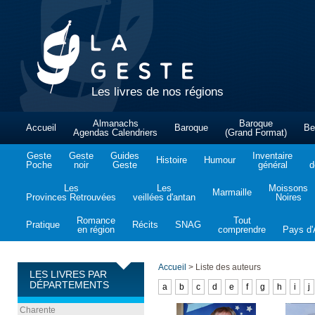
Les livres de nos régions
Almanachs
Baroque
Accueil
Baroque
Be
Agendas Calendriers
(Grand Format)
Geste
Geste
Guides
Inventaire
Histoire
Humour
Poche
noir
Geste
général
d
Les
Les
Moissons
Marmaille
Provinces Retrouvées
veillées d'antan
Noires
Romance
Tout
Pratique
Récits
SNAG
en région
comprendre
Pays d'A
Accueil
>
Liste des auteurs
LES LIVRES PAR
DÉPARTEMENTS
a
b
c
d
e
f
g
h
i
j
Charente