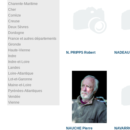
Charente-Maritime
Cher
Corrèze
Creuse
Deux Sèvres
Dordogne
France et autres départements
Gironde
Haute-Vienne
N. PRIPPS Robert
NADEAU 
Indre
Indre-et-Loire
Landes
Loire-Atlantique
Lot-et-Garonne
Maine-et-Loire
Pyrénées-Atlantiques
Vendée
Vienne
NAUCHE Pierre
NAVARRO