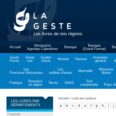
Les livres de nos régions
Almanachs
Baroque
Accueil
Baroque
Be
Agendas Calendriers
(Grand Format)
Geste
Geste
Guides
Inventaire
Histoire
Humour
Poche
noir
Geste
général
d
Les
Les
Moissons
Marmaille
Provinces Retrouvées
veillées d'antan
Noires
Romance
Tout
Pratique
Récits
SNAG
en région
comprendre
Pays d'A
Accueil
>
Liste des auteurs
LES LIVRES PAR
DÉPARTEMENTS
a
b
c
d
e
f
g
h
i
j
Charente