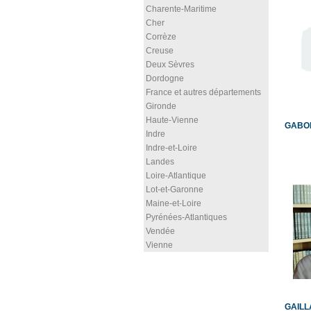
Charente-Maritime
Cher
Corrèze
Creuse
Deux Sèvres
Dordogne
France et autres départements
Gironde
Haute-Vienne
GABOR
Indre
Indre-et-Loire
Landes
Loire-Atlantique
Lot-et-Garonne
Maine-et-Loire
Pyrénées-Atlantiques
Vendée
Vienne
GAILL