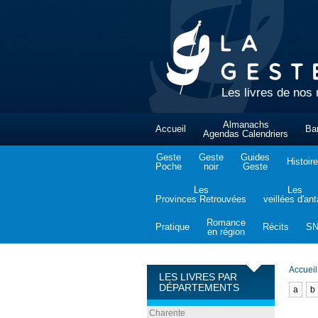
Les livres de nos 
Almanachs
Accueil
Ba
Agendas Calendriers
Geste
Geste
Guides
Histoire
Poche
noir
Geste
Les
Les
Provinces Retrouvées
veillées d'an
Romance
Pratique
Récits
S
en région
Accueil
LES LIVRES PAR
DÉPARTEMENTS
a
b
Charente