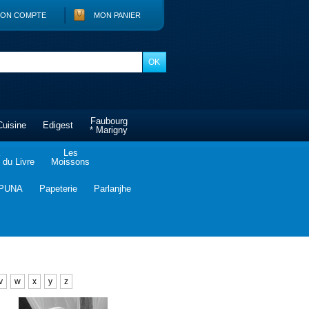
ON COMPTE
MON PANIER
Faubourg
Cuisine
Edigest
* Marigny
Les
du Livre
Moissons
PUNA
Papeterie
Parlanjhe
v
w
x
y
z