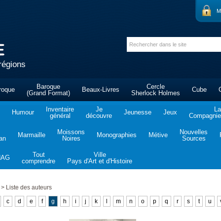
M
régions
Baroque
Cercle
roque
Beaux-Livres
Cube
(Grand Format)
Sherlock Holmes
Inventaire
Je
La
Humour
Jeunesse
Jeux
général
découvre
Compagnie 
Moissons
Nouvelles
Marmaille
Monographies
Métive
tan
Noires
Sources
Tout
Ville
NAG
comprendre
Pays d'Art et d'Histoire
>
Liste des auteurs
c
d
e
f
g
h
i
j
k
l
m
n
o
p
q
r
s
t
u