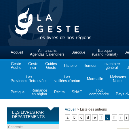
Les livres de nos régions
Almanachs
Baroque
Accueil
Baroque
Be
Agendas Calendriers
(Grand Format)
Geste
Geste
Guides
Inventaire
Histoire
Humour
Poche
noir
Geste
général
d
Les
Les
Moissons
Marmaille
Provinces Retrouvées
veillées d'antan
Noires
Romance
Tout
Pratique
Récits
SNAG
en région
comprendre
Pays d'A
Accueil
>
Liste des auteurs
LES LIVRES PAR
DÉPARTEMENTS
a
b
c
d
e
f
g
h
i
j
Charente