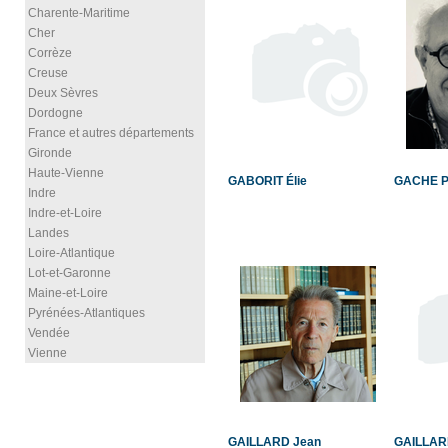
Charente-Maritime
Cher
Corrèze
Creuse
Deux Sèvres
Dordogne
France et autres départements
Gironde
Haute-Vienne
GABORIT Élie
GACHE P
Indre
Indre-et-Loire
Landes
Loire-Atlantique
Lot-et-Garonne
Maine-et-Loire
Pyrénées-Atlantiques
Vendée
Vienne
GAILLARD Jean
GAILLARD