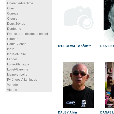
Charente-Maritime
Cher
Corrèze
Creuse
Deux Sèvres
Dordogne
France et autres départements
Gironde
Haute-Vienne
D'ORGEVAL Bénédicte
D'OVIDIO
Indre
Indre-et-Loire
Landes
Loire-Atlantique
Lot-et-Garonne
Maine-et-Loire
Pyrénées-Atlantiques
Vendée
Vienne
DALBY Alain
DANAE La