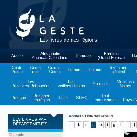
Les livres de nos régions
Almanachs
Baroque
Accueil
Baroque
Be
Agendas Calendriers
(Grand Format)
Geste
Geste
Guides
Inventaire
Histoire
Humour
Poche
noir
Geste
général
d
Les
Les
Moissons
Marmaille
Provinces Retrouvées
veillées d'antan
Noires
Romance
Tout
Pratique
Récits
SNAG
en région
comprendre
Pays d'A
Accueil
>
Liste des auteurs
LES LIVRES PAR
DÉPARTEMENTS
a
b
c
d
e
f
g
h
i
j
Charente