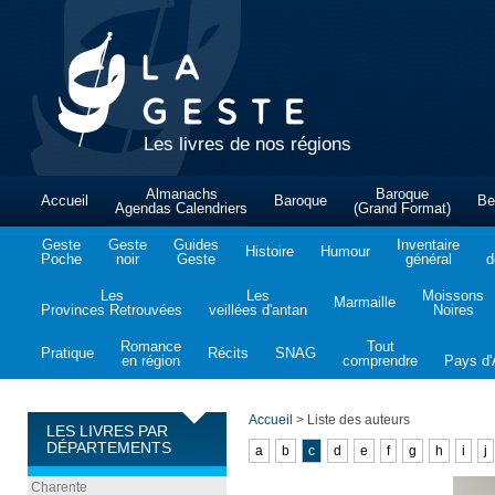
Les livres de nos régions
Almanachs
Baroque
Accueil
Baroque
Be
Agendas Calendriers
(Grand Format)
Geste
Geste
Guides
Inventaire
Histoire
Humour
Poche
noir
Geste
général
d
Les
Les
Moissons
Marmaille
Provinces Retrouvées
veillées d'antan
Noires
Romance
Tout
Pratique
Récits
SNAG
en région
comprendre
Pays d'A
Accueil
>
Liste des auteurs
LES LIVRES PAR
DÉPARTEMENTS
a
b
c
d
e
f
g
h
i
j
Charente