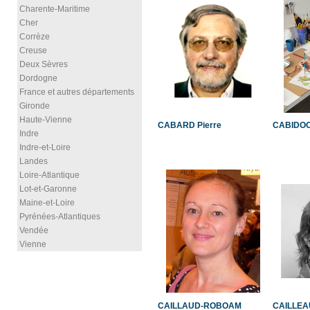
Charente-Maritime
Cher
Corrèze
Creuse
Deux Sèvres
Dordogne
France et autres départements
Gironde
Haute-Vienne
CABARD Pierre
CABIDOC
Indre
Indre-et-Loire
Landes
Loire-Atlantique
Lot-et-Garonne
Maine-et-Loire
Pyrénées-Atlantiques
Vendée
Vienne
CAILLAUD-ROBOAM
CAILLEAU