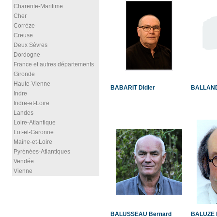
Charente-Maritime
Cher
Corrèze
Creuse
Deux Sèvres
Dordogne
France et autres départements
Gironde
Haute-Vienne
BABARIT Didier
BALLAND
Indre
Indre-et-Loire
Landes
Loire-Atlantique
Lot-et-Garonne
Maine-et-Loire
Pyrénées-Atlantiques
Vendée
Vienne
BALUSSEAU Bernard
BALUZE 