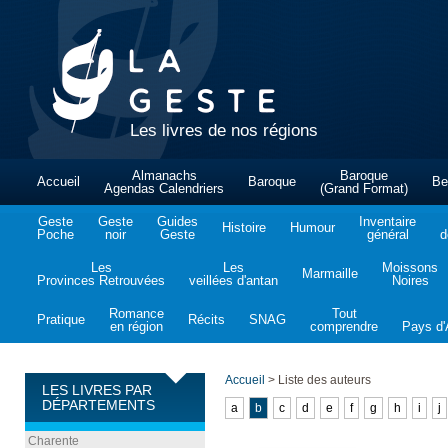
Les livres de nos régions
Almanachs
Baroque
Accueil
Baroque
Be
Agendas Calendriers
(Grand Format)
Geste
Geste
Guides
Inventaire
Histoire
Humour
Poche
noir
Geste
général
d
Les
Les
Moissons
Marmaille
Provinces Retrouvées
veillées d'antan
Noires
Romance
Tout
Pratique
Récits
SNAG
en région
comprendre
Pays d'A
Accueil
>
Liste des auteurs
LES LIVRES PAR
DÉPARTEMENTS
a
b
c
d
e
f
g
h
i
j
Charente