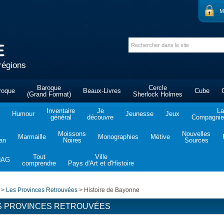
M
régions
Baroque
Cercle
roque
Beaux-Livres
Cube
(Grand Format)
Sherlock Holmes
Inventaire
Je
La
Humour
Jeunesse
Jeux
général
découvre
Compagnie 
Moissons
Nouvelles
Marmaille
Monographies
Métive
tan
Noires
Sources
Tout
Ville
NAG
comprendre
Pays d'Art et d'Histoire
>
Les Provinces Retrouvées
>
Histoire de Bayonne
S PROVINCES RETROUVÉES