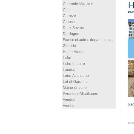
H
Charente-Maritime
Cher
PAC
Corrèze
Creuse
Deux Sèvres
Dordogne
France et autres départements
Gironde
Haute-Vienne
Indre
Indre-et-Loire
Landes
Loire-Atlantique
Lot-et-Garonne
Maine-et-Loire
Pyrénées-Atlantiques
Vendée
> Ag
Vienne
PAR