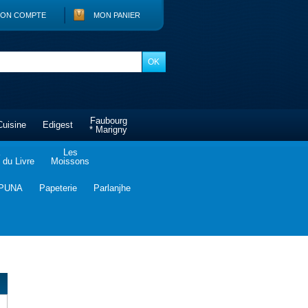
ON COMPTE
MON PANIER
Faubourg
Cuisine
Edigest
* Marigny
Les
du Livre
Moissons
PUNA
Papeterie
Parlanjhe