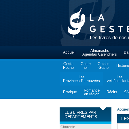
Les livres de nos 
Almanachs
Accueil
Ba
Agendas Calendriers
Geste
Geste
Guides
Histoire
Poche
noir
Geste
Les
Les
Provinces Retrouvées
veillées d'an
Romance
Pratique
Récits
S
en région
Accueil
LES LIVRES PAR
DÉPARTEMENTS
LE
Charente