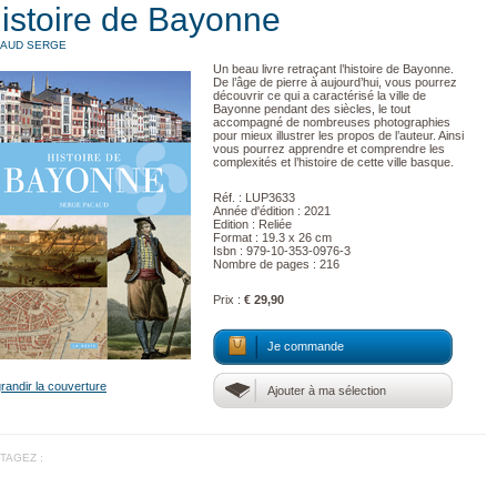
istoire de Bayonne
AUD SERGE
Un beau livre retraçant l’histoire de Bayonne.
De l’âge de pierre à aujourd’hui, vous pourrez
découvrir ce qui a caractérisé la ville de
Bayonne pendant des siècles, le tout
accompagné de nombreuses photographies
pour mieux illustrer les propos de l’auteur. Ainsi
vous pourrez apprendre et comprendre les
complexités et l’histoire de cette ville basque.
Réf. : LUP3633
Année d'édition : 2021
Edition : Reliée
Format : 19.3 x 26 cm
Isbn : 979-10-353-0976-3
Nombre de pages : 216
Prix :
€ 29,90
Je commande
randir la couverture
Ajouter à ma sélection
TAGEZ :