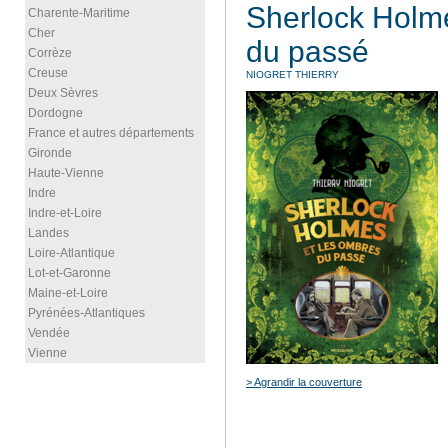
Sherlock Holme
Charente-Maritime
Cher
du passé
Corrèze
Creuse
NIOGRET THIERRY
Deux Sèvres
Dordogne
France et autres départements
Gironde
Haute-Vienne
Indre
Indre-et-Loire
Landes
Loire-Atlantique
Lot-et-Garonne
Maine-et-Loire
Pyrénées-Atlantiques
Vendée
Vienne
> Agrandir la couverture