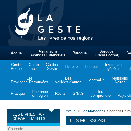
Les livres de nos régions
Almanachs
Baroque
Accueil
Baroque
Be
Agendas Calendriers
(Grand Format)
Geste
Geste
Guides
Inventaire
Histoire
Humour
Poche
noir
Geste
général
d
Les
Les
Moissons
Marmaille
Provinces Retrouvées
veillées d'antan
Noires
Romance
Tout
Pratique
Récits
SNAG
en région
comprendre
Pays d'A
Accueil
>
Les Moissons
>
Sherlock Holme
LES LIVRES PAR
DÉPARTEMENTS
LES MOISSONS
Charente