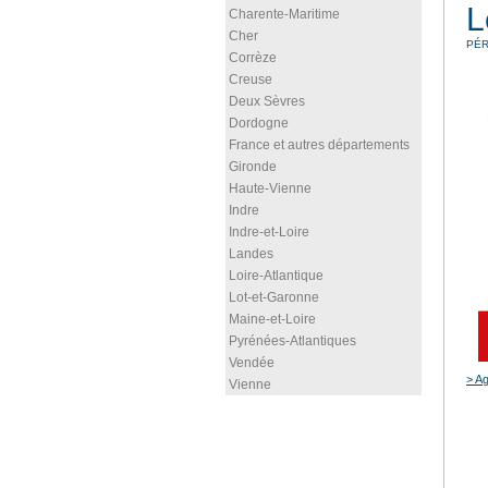
L
Charente-Maritime
Cher
PÉ
Corrèze
Creuse
Deux Sèvres
Dordogne
France et autres départements
Gironde
Haute-Vienne
Indre
Indre-et-Loire
Landes
Loire-Atlantique
Lot-et-Garonne
Maine-et-Loire
Pyrénées-Atlantiques
Vendée
> Ag
Vienne