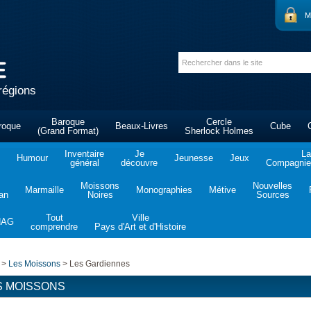
M
régions
Baroque
Cercle
roque
Beaux-Livres
Cube
(Grand Format)
Sherlock Holmes
Inventaire
Je
La
Humour
Jeunesse
Jeux
général
découvre
Compagnie 
Moissons
Nouvelles
Marmaille
Monographies
Métive
tan
Noires
Sources
Tout
Ville
NAG
comprendre
Pays d'Art et d'Histoire
>
Les Moissons
>
Les Gardiennes
S MOISSONS