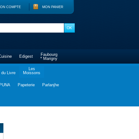
ON COMPTE
MON PANIER
Faubourg
Cuisine
Edigest
* Marigny
Les
du Livre
Moissons
PUNA
Papeterie
Parlanjhe