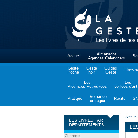
Les livres de nos 
Almanachs
Accueil
Ba
Agendas Calendriers
Geste
Geste
Guides
Histoire
Poche
noir
Geste
Les
Les
Provinces Retrouvées
veillées d'an
Romance
Pratique
Récits
S
en région
Accueil
LES LIVRES PAR
DÉPARTEMENTS
LE
Charente