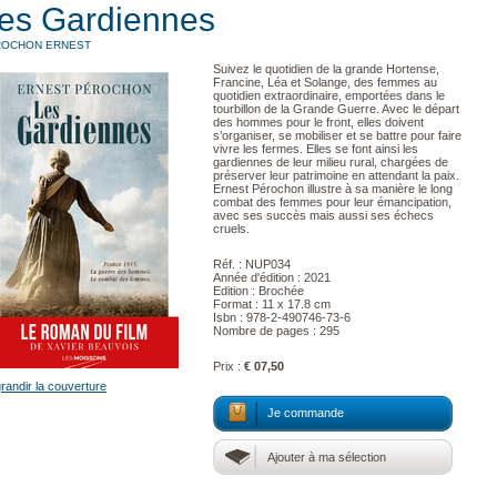
es Gardiennes
ROCHON ERNEST
Suivez le quotidien de la grande Hortense,
Francine, Léa et Solange, des femmes au
quotidien extraordinaire, emportées dans le
tourbillon de la Grande Guerre. Avec le départ
des hommes pour le front, elles doivent
s’organiser, se mobiliser et se battre pour faire
vivre les fermes. Elles se font ainsi les
gardiennes de leur milieu rural, chargées de
préserver leur patrimoine en attendant la paix.
Ernest Pérochon illustre à sa manière le long
combat des femmes pour leur émancipation,
avec ses succès mais aussi ses échecs
cruels.
Réf. : NUP034
Année d'édition : 2021
Edition : Brochée
Format : 11 x 17.8 cm
Isbn : 978-2-490746-73-6
Nombre de pages : 295
Prix :
€ 07,50
randir la couverture
Je commande
Ajouter à ma sélection