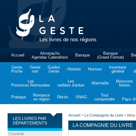
Les livres de nos régions
Almanachs
Baroque
Accueil
Baroque
Be
Agendas Calendriers
(Grand Format)
Geste
Geste
Guides
Inventaire
Histoire
Humour
Poche
noir
Geste
général
d
Les
Les
Moissons
Marmaille
Provinces Retrouvées
veillées d'antan
Noires
Romance
Tout
Pratique
Récits
SNAG
en région
comprendre
Pays d'A
Accueil
>
La Compagnie du Livre
>
Nina 
LES LIVRES PAR
DÉPARTEMENTS
LA COMPAGNIE DU LIVRE
Charente