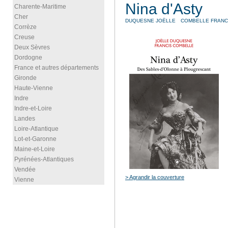
Nina d'Asty
Charente-Maritime
Cher
DUQUESNE JOËLLE
COMBELLE FRANC
Corrèze
Creuse
Deux Sèvres
Dordogne
France et autres départements
Gironde
Haute-Vienne
Indre
Indre-et-Loire
Landes
Loire-Atlantique
Lot-et-Garonne
Maine-et-Loire
Pyrénées-Atlantiques
Vendée
> Agrandir la couverture
Vienne