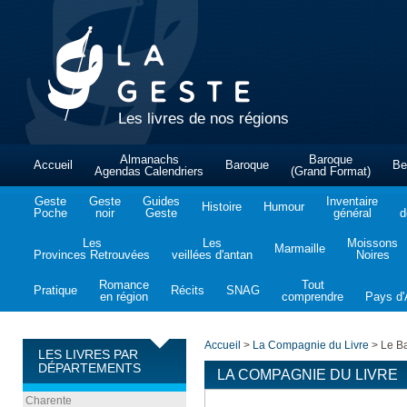
Les livres de nos régions
Almanachs
Baroque
Accueil
Baroque
Be
Agendas Calendriers
(Grand Format)
Geste
Geste
Guides
Inventaire
Histoire
Humour
Poche
noir
Geste
général
d
Les
Les
Moissons
Marmaille
Provinces Retrouvées
veillées d'antan
Noires
Romance
Tout
Pratique
Récits
SNAG
en région
comprendre
Pays d'A
Accueil
>
La Compagnie du Livre
>
Le Ba
LES LIVRES PAR
DÉPARTEMENTS
LA COMPAGNIE DU LIVRE
Charente