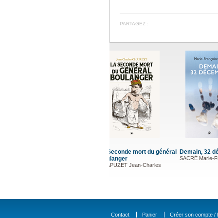
PARTAGEZ :
Demain, 32 décembre ?
Un villag
SACRÉ Marie-Françoise
coeur de
...
HAMEL Gil
Contact
Panier
Créer son compte / D