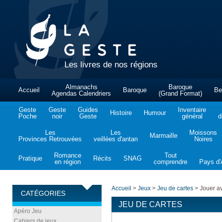
Les livres de nos régions
Almanachs
Baroque
Accueil
Baroque
Be
Agendas Calendriers
(Grand Format)
Geste
Geste
Guides
Inventaire
Histoire
Humour
Poche
noir
Geste
général
d
Les
Les
Moissons
Marmaille
Provinces Retrouvées
veillées d'antan
Noires
Romance
Tout
Pratique
Récits
SNAG
en région
comprendre
Pays d'A
Accueil
>
Jeux
>
Jeu de cartes
>
Jouer av
CATÉGORIES
JEU DE CARTES
Apéro Jeu
Cahiers de jeux