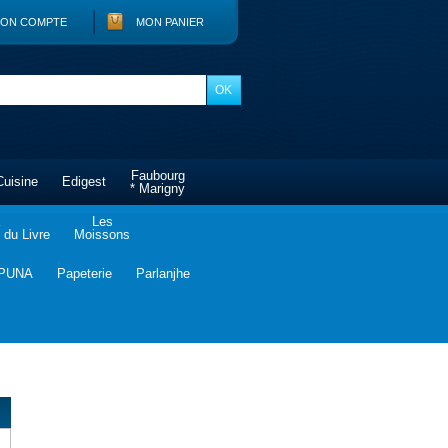
ON COMPTE
MON PANIER
Faubourg
Cuisine
Edigest
* Marigny
Les
du Livre
Moissons
PUNA
Papeterie
Parlanjhe