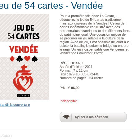
eu de 54 cartes - Vendée
Pour la première fois chez La Geste,
découvrez le jeu de 54 cartes traditionnel,
mais aux couleurs de la Vendée ! Ce jeu de
cartes indémodable est illustré avec des
personnalités historiques et des éléments forts
du patrimoine local. Une occasion unique de
se procurer un jeu adapté à la culture de la
région. Avec ce jeu, il est possible de jouer à la
belote, la bataille, le poker, le bridge ou encore
le rami. Un jeu indispensable que Vendéens et
Vendéennes voudront s’offrir !
Réf. : LUP3370
Année d'édition : 2021
Format : 7 x 12 cm
Isbn : 979-10-353-0724-0
Nombre de pages : 54 cartes
Prix :
€ 06,90
Indisponible
randir la couverture
Ajouter à ma sélection
TAGEZ :