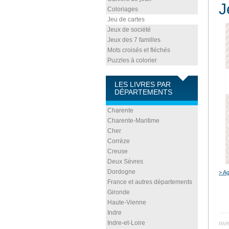
J
Coloriages
Jeu de cartes
Jeux de société
Jeux des 7 familles
Mots croisés et fléchés
Puzzles à colorier
LES LIVRES PAR
DÉPARTEMENTS
Charente
Charente-Maritime
Cher
Corrèze
Creuse
Deux Sèvres
Dordogne
> Ag
France et autres départements
Gironde
Haute-Vienne
Indre
Indre-et-Loire
PAR