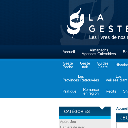
Les livres de nos 
Almanachs
Accueil
Ba
Agendas Calendriers
Geste
Geste
Guides
Histoire
Poche
noir
Geste
Les
Les
Provinces Retrouvées
veillées d'an
Romance
Pratique
Récits
S
en région
Accueil
CATÉGORIES
JE
Apéro Jeu
Cahiers de jeux