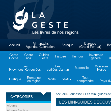
Les livres de nos régions
Almanachs
Baroque
Accueil
Baroque
Be
Agendas Calendriers
(Grand Format)
Geste
Geste
Guides
Inventaire
Histoire
Humour
Poche
noir
Geste
général
d
Les
Les
Moissons
Marmaille
Provinces Retrouvées
veillées d'antan
Noires
Romance
Tout
Pratique
Récits
SNAG
en région
comprendre
Pays d'A
Accueil
>
Jeunesse
>
Les mini-guides d
CATÉGORIES
LES MINI-GUIDES DÉCOU
Albums
Albums 1er âge