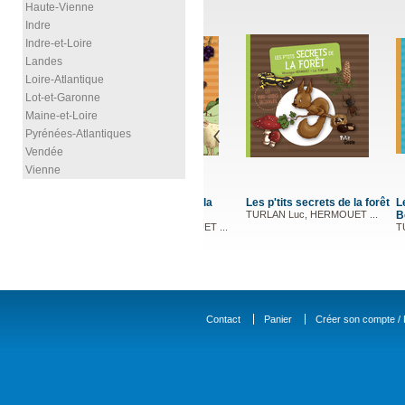
Haute-Vienne
Indre
Indre-et-Loire
Landes
Loire-Atlantique
Lot-et-Garonne
Maine-et-Loire
Pyrénées-Atlantiques
Vendée
Vienne
Les p'tits secrets de la forêt
Les p'tit
TURLAN Luc, HERMOUET ...
Boyard
TURLAN L
Contact
Panier
Créer son compte / D