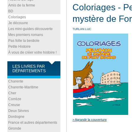
Coloriages - P
Amis de la ferme
BD
mystère de Fo
Coloriages
Je découvre
Les mini-guides découverte
TURLAN LUC
Mes premiers romans
Pas folle la bestiole
Petite Histoire
À vous de créer votre histoire !
LES LIVRES PAR
DÉPARTEMENTS
Charente
Charente-Maritime
Cher
Corrèze
Creuse
Deux Sèvres
Dordogne
> Agrandir la couverture
France et autres départements
Gironde