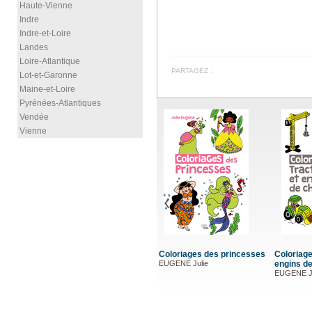
Haute-Vienne
Indre
Indre-et-Loire
Landes
Loire-Atlantique
PARTAGEZ :
Lot-et-Garonne
Maine-et-Loire
Pyrénées-Atlantiques
Vendée
Vienne
es princesses
Coloriages des tracteurs et
Coloriages des bateaux
Colo
engins de chantier
EUGENE Julie
la f
EUGENE Julie
EUGE