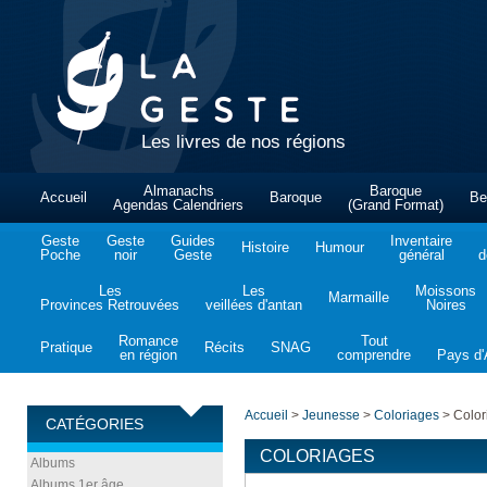
Les livres de nos régions
Almanachs
Baroque
Accueil
Baroque
Be
Agendas Calendriers
(Grand Format)
Geste
Geste
Guides
Inventaire
Histoire
Humour
Poche
noir
Geste
général
d
Les
Les
Moissons
Marmaille
Provinces Retrouvées
veillées d'antan
Noires
Romance
Tout
Pratique
Récits
SNAG
en région
comprendre
Pays d'A
Accueil
>
Jeunesse
>
Coloriages
>
Colori
CATÉGORIES
COLORIAGES
Albums
Albums 1er âge