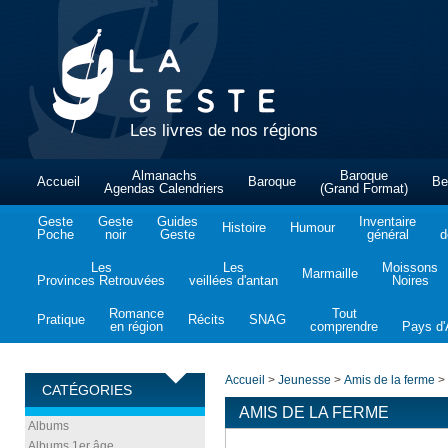
Les livres de nos régions
Almanachs
Baroque
Accueil
Baroque
Be
Agendas Calendriers
(Grand Format)
Geste
Geste
Guides
Inventaire
Histoire
Humour
Poche
noir
Geste
général
d
Les
Les
Moissons
Marmaille
Provinces Retrouvées
veillées d'antan
Noires
Romance
Tout
Pratique
Récits
SNAG
en région
comprendre
Pays d'A
Accueil
>
Jeunesse
>
Amis de la ferme
>
CATÉGORIES
AMIS DE LA FERME
Albums
Albums 1er âge