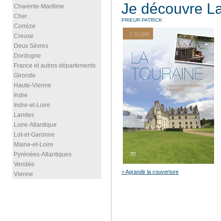
Je découvre La
Charente-Maritime
Cher
PRIEUR PATRICK
Corrèze
Creuse
Deux Sèvres
Dordogne
France et autres départements
Gironde
Haute-Vienne
Indre
Indre-et-Loire
Landes
Loire-Atlantique
Lot-et-Garonne
Maine-et-Loire
Pyrénées-Atlantiques
Vendée
> Agrandir la couverture
Vienne