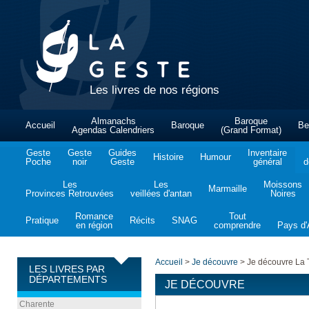
Les livres de nos régions
Almanachs
Baroque
Accueil
Baroque
Be
Agendas Calendriers
(Grand Format)
Geste
Geste
Guides
Inventaire
Histoire
Humour
Poche
noir
Geste
général
d
Les
Les
Moissons
Marmaille
Provinces Retrouvées
veillées d'antan
Noires
Romance
Tout
Pratique
Récits
SNAG
en région
comprendre
Pays d'A
Accueil
>
Je découvre
>
Je découvre La 
LES LIVRES PAR
DÉPARTEMENTS
JE DÉCOUVRE
Charente