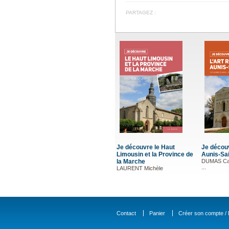
PARTAGEZ :
Je découvre le Haut
Je découv
Limousin et la Province de
Aunis-Sa
la Marche
DUMAS Ca
...
LAURENT Michèle
Contact
Panier
Créer son compte / D