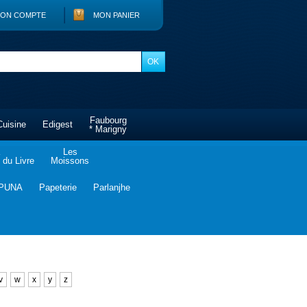
ON COMPTE
MON PANIER
Faubourg
Cuisine
Edigest
* Marigny
Les
du Livre
Moissons
PUNA
Papeterie
Parlanjhe
v
w
x
y
z