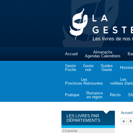
Les livres de nos 
Almanachs
Accueil
Ba
Agendas Calendriers
Geste
Geste
Guides
Histoire
Poche
noir
Geste
Les
Les
Provinces Retrouvées
veillées d'an
Romance
Pratique
Récits
S
en région
Accueil
LES LIVRES PAR
DÉPARTEMENTS
a
b
Charente