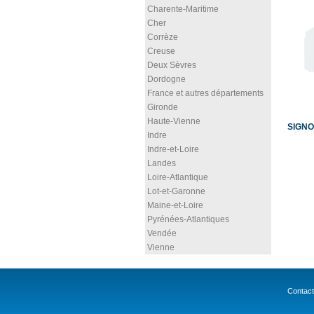
Charente-Maritime
Cher
Corrèze
Creuse
Deux Sèvres
Dordogne
France et autres départements
Gironde
Haute-Vienne
SIGNO
Indre
Indre-et-Loire
Landes
Loire-Atlantique
Lot-et-Garonne
Maine-et-Loire
Pyrénées-Atlantiques
Vendée
Vienne
Contact