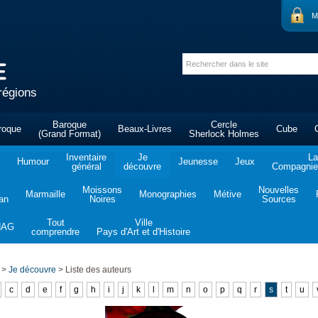
M
régions
Baroque
Cercle
roque
Beaux-Livres
Cube
(Grand Format)
Sherlock Holmes
Inventaire
Je
La
Humour
Jeunesse
Jeux
général
découvre
Compagnie 
Moissons
Nouvelles
Marmaille
Monographies
Métive
tan
Noires
Sources
Tout
Ville
NAG
comprendre
Pays d'Art et d'Histoire
>
Je découvre
>
Liste des auteurs
c
d
e
f
g
h
i
j
k
l
m
n
o
p
q
r
s
t
u