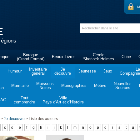
M
régions
Baroque
Cercle
roque
Beaux-Livres
Cube
(Grand Format)
Sherlock Holmes
Inventaire
Je
La
Humour
Jeunesse
Jeux
général
découvre
Compagnie 
Moissons
Nouvelles
Marmaille
Monographies
Métive
tan
Noires
Sources
Tout
Ville
NAG
comprendre
Pays d'Art et d'Histoire
>
Je découvre
>
Liste des auteurs
c
d
e
f
g
h
i
j
k
l
m
n
o
p
q
r
s
t
u