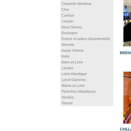
Charente-Maritime
Cher
Corrèze
Creuse
Deux Sèvres
Dordogne
France et autres départements
Gironde
Haute-Vienne
BRÉGO
Indre
Indre-et-Loire
Landes
Loire-Atlantique
Lot-et-Garonne
Maine-et-Loire
Pyrénées-Atlantiques
Vendée
Vienne
CAIL