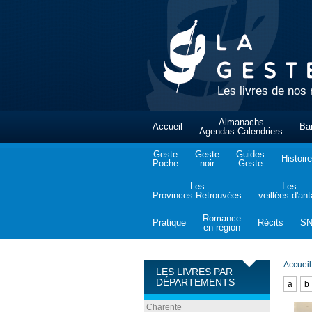
Les livres de nos 
Almanachs
Accueil
Ba
Agendas Calendriers
Geste
Geste
Guides
Histoire
Poche
noir
Geste
Les
Les
Provinces Retrouvées
veillées d'an
Romance
Pratique
Récits
S
en région
Accueil
LES LIVRES PAR
DÉPARTEMENTS
a
b
Charente