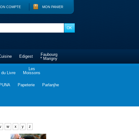
ON COMPTE
MON PANIER
Faubourg
Cuisine
Edigest
* Marigny
Les
du Livre
Moissons
PUNA
Papeterie
Parlanjhe
v
w
x
y
z