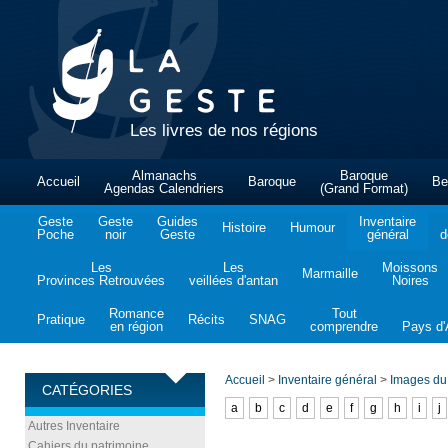
Les livres de nos régions
Almanachs
Baroque
Accueil
Baroque
Be
Agendas Calendriers
(Grand Format)
Geste
Geste
Guides
Inventaire
Histoire
Humour
Poche
noir
Geste
général
d
Les
Les
Moissons
Marmaille
Provinces Retrouvées
veillées d'antan
Noires
Romance
Tout
Pratique
Récits
SNAG
en région
comprendre
Pays d'A
Accueil
>
Inventaire général
>
Images du
CATÉGORIES
a
b
c
d
e
f
g
h
i
j
Autres Inventaire
Cahiers du patrimoine