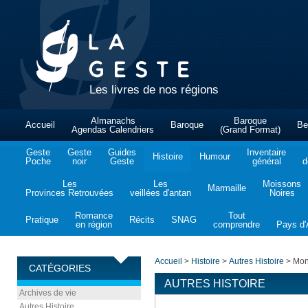
Les livres de nos régions
Almanachs
Baroque
Accueil
Baroque
Be
Agendas Calendriers
(Grand Format)
Geste
Geste
Guides
Inventaire
Histoire
Humour
Poche
noir
Geste
général
d
Les
Les
Moissons
Marmaille
Provinces Retrouvées
veillées d'antan
Noires
Romance
Tout
Pratique
Récits
SNAG
en région
comprendre
Pays d'A
Accueil
>
Histoire
>
Autres Histoire
>
Mons
CATÉGORIES
AUTRES HISTOIRE
Archives de vie
Autres Histoire