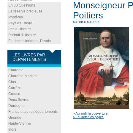
Monseigneur P
En 30 Questions
La réserve précieuse
Poitiers
Mystères
MATHIEU MAURICE
Pays d'Histoire
Petite Histoire
Portrait d'Histoire
Études historiques, Éssais
LES LIVRES PAR
DÉPARTEMENTS
Charente
Charente-Maritime
Cher
Corrèze
Creuse
Deux Sèvres
Dordogne
France et autres départements
> Agrandir la couverture
> Feuilleter les pages
Gironde
Haute-Vienne
Indre