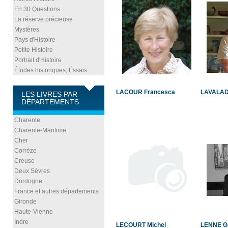
En 30 Questions
La réserve précieuse
Mystères
Pays d'Histoire
Petite Histoire
Portrait d'Histoire
Études historiques, Éssais
LACOUR Francesca
LAVALAD
LES LIVRES PAR
DÉPARTEMENTS
Charente
Charente-Maritime
Cher
Corrèze
Creuse
Deux Sèvres
Dordogne
France et autres départements
Gironde
Haute-Vienne
Indre
LECOURT Michel
LENNE G