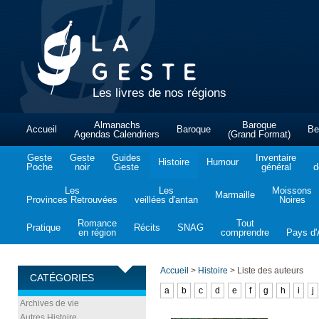
Les livres de nos régions
Almanachs
Baroque
Accueil
Baroque
Be
Agendas Calendriers
(Grand Format)
Geste
Geste
Guides
Inventaire
Histoire
Humour
Poche
noir
Geste
général
d
Les
Les
Moissons
Marmaille
Provinces Retrouvées
veillées d'antan
Noires
Romance
Tout
Pratique
Récits
SNAG
en région
comprendre
Pays d'A
Accueil
>
Histoire
>
Liste des auteurs
CATÉGORIES
a
b
c
d
e
f
g
h
i
j
Archives de vie
Autres Histoire