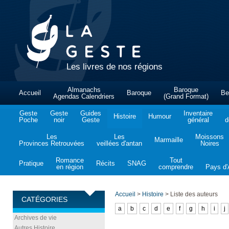
Les livres de nos régions
Almanachs
Baroque
Accueil
Baroque
Be
Agendas Calendriers
(Grand Format)
Geste
Geste
Guides
Inventaire
Histoire
Humour
Poche
noir
Geste
général
d
Les
Les
Moissons
Marmaille
Provinces Retrouvées
veillées d'antan
Noires
Romance
Tout
Pratique
Récits
SNAG
en région
comprendre
Pays d'A
Accueil
>
Histoire
>
Liste des auteurs
CATÉGORIES
a
b
c
d
e
f
g
h
i
j
Archives de vie
Autres Histoire