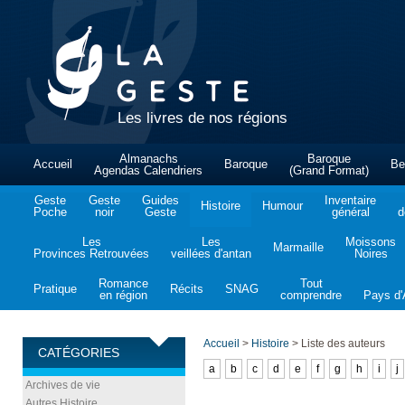
Les livres de nos régions
Almanachs
Baroque
Accueil
Baroque
Be
Agendas Calendriers
(Grand Format)
Geste
Geste
Guides
Inventaire
Histoire
Humour
Poche
noir
Geste
général
d
Les
Les
Moissons
Marmaille
Provinces Retrouvées
veillées d'antan
Noires
Romance
Tout
Pratique
Récits
SNAG
en région
comprendre
Pays d'A
Accueil
>
Histoire
>
Liste des auteurs
CATÉGORIES
a
b
c
d
e
f
g
h
i
j
Archives de vie
Autres Histoire