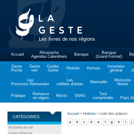
Les livres de nos régions
Almanachs
Baroque
Accueil
Baroque
Be
Agendas Calendriers
(Grand Format)
Geste
Geste
Guides
Inventaire
Histoire
Humour
Poche
noir
Geste
général
d
Les
Les
Moissons
Marmaille
Provinces Retrouvées
veillées d'antan
Noires
Romance
Tout
Pratique
Récits
SNAG
en région
comprendre
Pays d'A
Accueil
>
Histoire
>
Liste des auteurs
CATÉGORIES
a
b
c
d
e
f
g
h
i
j
Archives de vie
Autres Histoire