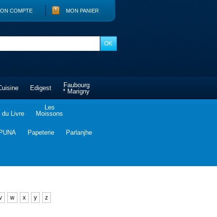
ON COMPTE
MON PANIER
Faubourg
Cuisine
Edigest
* Marigny
Les
du Livre
Moissons
PUNA
Papeterie
Parlanjhe
v
w
x
y
z