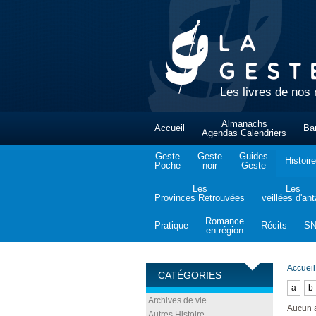
Les livres de nos 
Almanachs
Accueil
Ba
Agendas Calendriers
Geste
Geste
Guides
Histoire
Poche
noir
Geste
Les
Les
Provinces Retrouvées
veillées d'an
Romance
Pratique
Récits
S
en région
Accueil
CATÉGORIES
a
b
Archives de vie
Aucun 
Autres Histoire