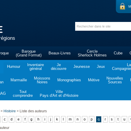
M
régions
Baroque
Cercle
roque
Beaux-Livres
Cube
(Grand Format)
Sherlock Holmes
Inventaire
Je
La
Humour
Jeunesse
Jeux
général
découvre
Compagnie 
Moissons
Nouvelles
Marmaille
Monographies
Métive
tan
Noires
Sources
Tout
Ville
NAG
comprendre
Pays d'Art et d'Histoire
>
Histoire
>
Liste des auteurs
c
d
e
f
g
h
i
j
k
l
m
n
o
p
q
r
s
t
u
auteur