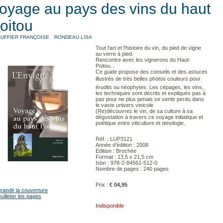
oyage au pays des vins du haut
oitou
UFFIER FRANÇOISE
RONDEAU LISA
Tout l'art et l'histoire du vin, du pied de vigne
au verre à pied.
Rencontre avec les vignerons du Haut-
Poitou...
Ce guide propose des conseils et des astuces
illustrés de très belles photos couleurs pour
érudits ou néophytes. Les cépages, les vins,
les techniques sont décrits et expliqués pas à
pas pour ne plus jamais se sentir perdu dans
le vaste univers vinicole.
(Re)découvrez le vin, de sa culture à sa
dégustation à travers ce voyage initiatique et
poétique entre viticulture et œnologie.
Réf. : LUP3121
Année d'édition : 2008
Edition : Brochée
Format : 13,5 x 21,5 cm
Isbn : 978-2-84561-512-0
Nombre de pages : 240 pages
Prix :
€ 04,95
randir la couverture
uilleter les pages
Indisponible