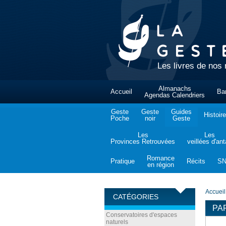
Les livres de nos 
Almanachs
Accueil
Ba
Agendas Calendriers
Geste
Geste
Guides
Histoire
Poche
noir
Geste
Les
Les
Provinces Retrouvées
veillées d'an
Romance
Pratique
Récits
S
en région
Accueil
CATÉGORIES
PA
Conservatoires d'espaces
naturels