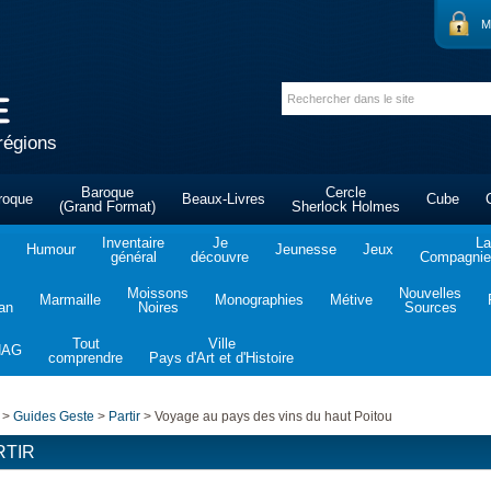
M
régions
Baroque
Cercle
roque
Beaux-Livres
Cube
(Grand Format)
Sherlock Holmes
Inventaire
Je
La
Humour
Jeunesse
Jeux
général
découvre
Compagnie 
Moissons
Nouvelles
Marmaille
Monographies
Métive
tan
Noires
Sources
Tout
Ville
NAG
comprendre
Pays d'Art et d'Histoire
>
Guides Geste
>
Partir
>
Voyage au pays des vins du haut Poitou
RTIR