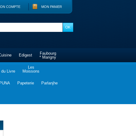
ON COMPTE
MON PANIER
Faubourg
Cuisine
Edigest
* Marigny
Les
du Livre
Moissons
PUNA
Papeterie
Parlanjhe