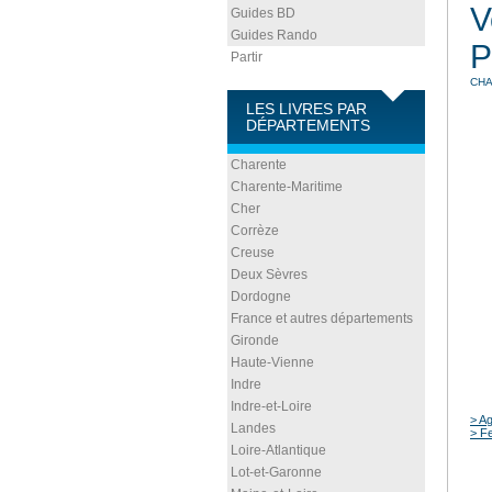
V
Guides BD
Guides Rando
P
Partir
CHA
LES LIVRES PAR
DÉPARTEMENTS
Charente
Charente-Maritime
Cher
Corrèze
Creuse
Deux Sèvres
Dordogne
France et autres départements
Gironde
Haute-Vienne
Indre
Indre-et-Loire
> Ag
Landes
> Fe
Loire-Atlantique
Lot-et-Garonne