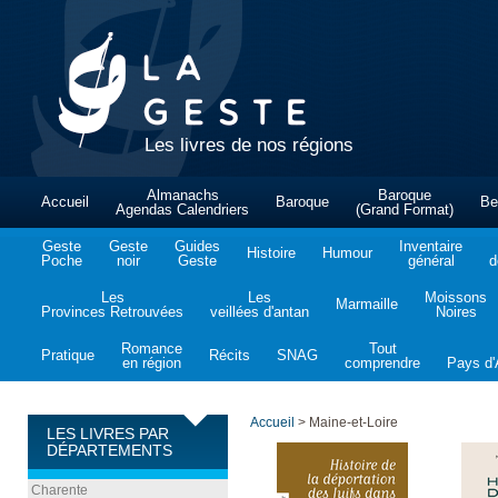
Les livres de nos régions
Almanachs
Baroque
Accueil
Baroque
Be
Agendas Calendriers
(Grand Format)
Geste
Geste
Guides
Inventaire
Histoire
Humour
Poche
noir
Geste
général
d
Les
Les
Moissons
Marmaille
Provinces Retrouvées
veillées d'antan
Noires
Romance
Tout
Pratique
Récits
SNAG
en région
comprendre
Pays d'A
Accueil
>
Maine-et-Loire
LES LIVRES PAR
DÉPARTEMENTS
Charente