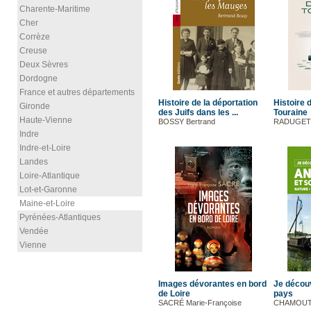
Charente-Maritime
Cher
Corrèze
Creuse
Deux Sèvres
Dordogne
France et autres départements
Histoire de la déportation
Histoire 
Gironde
des Juifs dans les ...
Touraine
Haute-Vienne
BOSSY Bertrand
RADUGET 
Indre
Indre-et-Loire
Landes
Loire-Atlantique
Lot-et-Garonne
Maine-et-Loire
Pyrénées-Atlantiques
Vendée
Vienne
Images dévorantes en bord
Je décou
de Loire
pays
SACRÉ Marie-Françoise
CHAMOUT