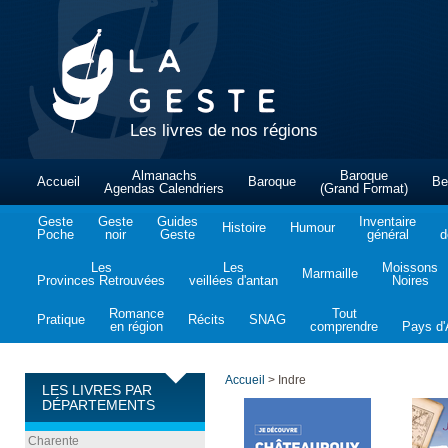
Les livres de nos régions
Almanachs
Baroque
Accueil
Baroque
Be
Agendas Calendriers
(Grand Format)
Geste
Geste
Guides
Inventaire
Histoire
Humour
Poche
noir
Geste
général
d
Les
Les
Moissons
Marmaille
Provinces Retrouvées
veillées d'antan
Noires
Romance
Tout
Pratique
Récits
SNAG
en région
comprendre
Pays d'A
Accueil
>
Indre
LES LIVRES PAR
DÉPARTEMENTS
Charente