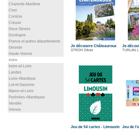
Charente-Maritime
Cher
Corrèze
Creuse
Deux Sèvres
Dordogne
France et autres départements
Je découvre Châteauroux
Je décou
Gironde
STROH Olivier
TURLAN L
Haute-Vienne
Indre
Indre-et-Loire
Landes
Loire-Atlantique
Lot-et-Garonne
Maine-et-Loire
Pyrénées-Atlantiques
Vendée
Vienne
Jeu de 54 cartes - Limousin
Jeu de l'