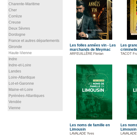
Charente-Maritime
Cher
Corrèze
Creuse
Deux Sèvres
Dordogne
France et autres départements
Les folles années vin - Les
Les grand
Gironde
marchands de Meymac
criminelle
Haute-Vienne
ARFEUILLÈRE Florian
TACOT Fra
Indre
Indre-et-Loire
Landes
Loire-Atlantique
Lot-et-Garonne
Maine-et-Loire
Pyrénées-Atlantiques
Vendée
Vienne
Les noms de famille en
Les noms 
Limousin
Limousin
LAVALADE Yves
LAVALADE