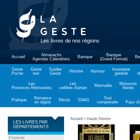
Les livres de nos régions
Almanachs
Baroque
Accueil
Baroque
Be
Agendas Calendriers
(Grand Format)
Geste
Geste
Guides
Inventaire
Histoire
Humour
Poche
noir
Geste
général
d
Les
Les
Moissons
Marmaille
Provinces Retrouvées
veillées d'antan
Noires
Romance
Tout
Pratique
Récits
SNAG
en région
comprendre
Pays d'A
Accueil
>
Haute-Vienne
LES LIVRES PAR
DÉPARTEMENTS
Charente