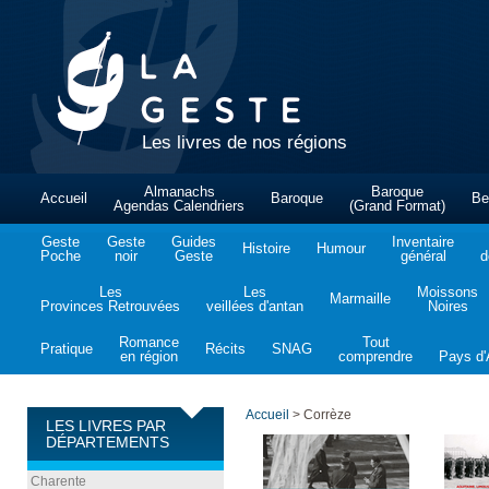
Les livres de nos régions
Almanachs
Baroque
Accueil
Baroque
Be
Agendas Calendriers
(Grand Format)
Geste
Geste
Guides
Inventaire
Histoire
Humour
Poche
noir
Geste
général
d
Les
Les
Moissons
Marmaille
Provinces Retrouvées
veillées d'antan
Noires
Romance
Tout
Pratique
Récits
SNAG
en région
comprendre
Pays d'A
Accueil
>
Corrèze
LES LIVRES PAR
DÉPARTEMENTS
Charente