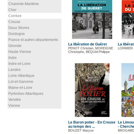
Charente-Maritime
Cher
Corrèze
Creuse
Deux Sèvres
Dordogne
France et autres départements
La libération de Guéret
La libéra
Gironde
PENOT Christian, MOREIGNE
LORMIER 
Haute-Vienne
Christophe, BEQUIA Philippe
Indre
Indre-et-Loire
Landes
Loire-Atlantique
Lot-et-Garonne
Maine-et-Loire
Pyrénées-Atlantiques
Vendée
Vienne
Le Baron potier - En Creuse
Le Limous
au temps des ...
- Cherche,
BOUZET Maryse
BROGARD 